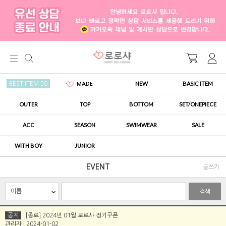
NEW
BASIC ITEM
BEST ITEM 50
MADE
OUTER
TOP
BOTTOM
SET/ONEPIECE
ACC
SEASON
SWIMWEAR
SALE
WITH BOY
JUNIOR
EVENT
글쓰기
검색
공지
[종료] 2024년 01월 로로샤 정기쿠폰
관리자 | 2024-01-02