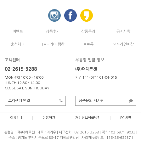
이벤트
상품후기
상품문의
공지사항
출석체크
TV드라마 협찬
로로톡
오프라인매장
고객센터
무통장 입금 정보
02-2615-3288
(주)더헤르첸
MON-FRI 10:00 - 16:00
기업 141-071101-04-015
LUNCH 12:30 - 14:00
CLOSE SAT, SUN, HOLIDAY
고객센터 연결
상품문의 게시판
이용안내
이용약관
개인정보취급방침
PC버전
상점명 : (주)더헤르첸
|
대표 :
이기수
|
대표전화 : 02-2615-3288
|
팩스 : 02-6971-9033
|
주소 : 경기도 부천시 수도로 88-17 더헤르첸빌딩
|
사업자등록번호 : 113-86-68237
|