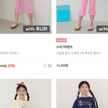
수히7부팬츠
 포인트 티셔츠☆
시원한 골지 소재의 7부 부츠컷 팬츠♡
20%
14,900원
300원