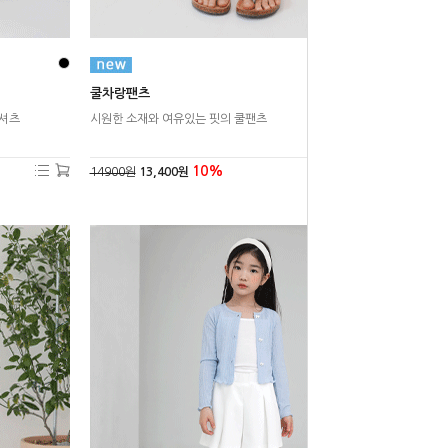
쿨차랑팬츠
티셔츠
시원한 소재와 여유있는 핏의 쿨팬츠
10%
14900원
13,400원