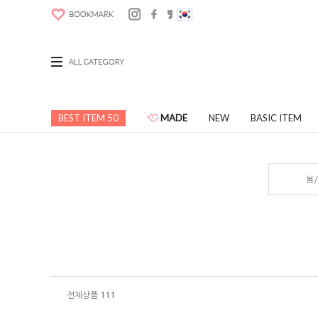
BEST ITEM 50
MADE
NEW
BASIC ITEM
봄
전체상품
111