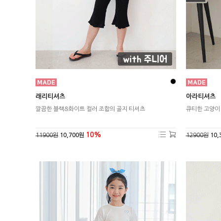
래리티셔츠
아라티셔츠
깔끔한 블랙&화이트 컬러 조합의 골지 티셔츠
큐티한 고양이
10%
11900원
10,700원
12900원
10,