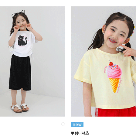
쿠림티셔츠