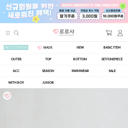
NEW
BASIC ITEM
BEST ITEM 50
MADE
OUTER
TOP
BOTTOM
SET/ONEPIECE
ACC
SEASON
SWIMWEAR
SALE
WITH BOY
JUNIOR