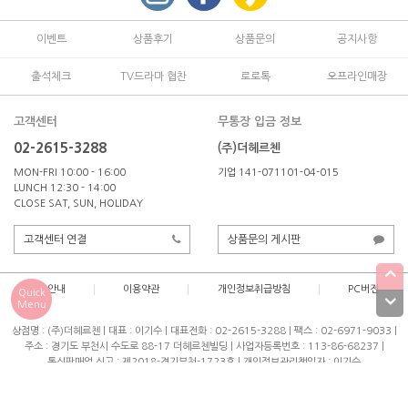
이벤트
상품후기
상품문의
공지사항
출석체크
TV드라마 협찬
로로톡
오프라인매장
고객센터
무통장 입금 정보
02-2615-3288
(주)더헤르첸
MON-FRI 10:00 - 16:00
기업 141-071101-04-015
LUNCH 12:30 - 14:00
CLOSE SAT, SUN, HOLIDAY
고객센터 연결
상품문의 게시판
이용안내
이용약관
개인정보취급방침
PC버전
Quick
Menu
상점명 : (주)더헤르첸
|
대표 :
이기수
|
대표전화 : 02-2615-3288
|
팩스 : 02-6971-9033
|
주소 : 경기도 부천시 수도로 88-17 더헤르첸빌딩
|
사업자등록번호 : 113-86-68237
|
통신판매업 신고 : 제2018-경기부천-1723호
|
개인정보관리책임자 : 이기수
COPYRIGHT(C)
(주)더헤르첸
ALL RIGHTS RESERVED.