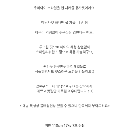
우리아이 스타일을 업 시켜줄 청자켓이예요.
데님자켓 하나면 올 가을, 내년 봄
아우터 걱정없이 주구장창 입힌다는 팩트!
루즈한 핏으로 아이의 체형 상관없이
스타일리쉬한 느낌으로 착용 가능하구요,
꾸민듯 안꾸민듯한 디테일들로
심플하면서도 멋스러운 느낌을 만들어요 :)
옐로우스티치 배색으로 귀여움 장착까지!
예쁘고 멋찜만 가득한 아우터랍니다 >.<
* 데님 특성상 물빠짐현상 있을 수 있으니 단독세탁 부탁드려요*
예빈 110cm 17kg 7호 진청