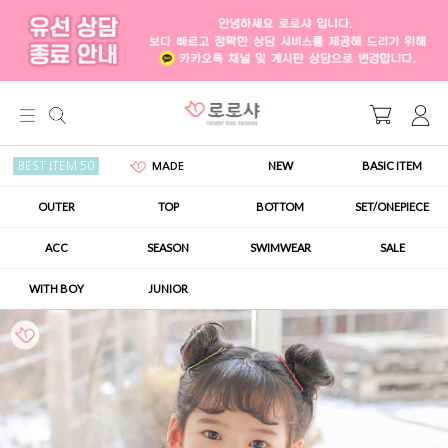
NEW
BASIC ITEM
BEST ITEM 50
MADE
OUTER
TOP
BOTTOM
SET/ONEPIECE
ACC
SEASON
SWIMWEAR
SALE
WITH BOY
JUNIOR