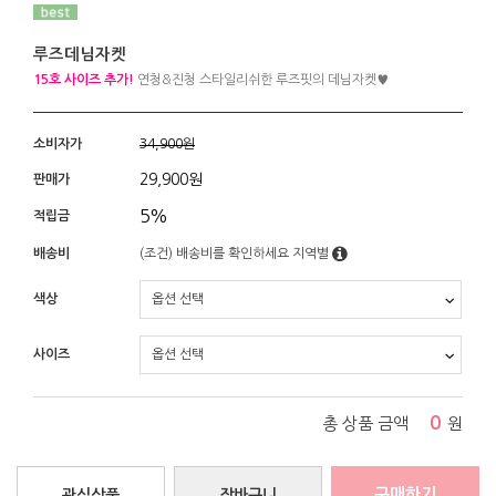
루즈데님자켓
15호 사이즈 추가!
연청&진청 스타일리쉬한 루즈핏의 데님자켓♥
소비자가
34,900원
29,900
원
판매가
5%
적립금
배송비
(조건)
배송비를 확인하세요
지역별
색상
사이즈
0
총 상품 금액
원
구매하기
관심상품
장바구니