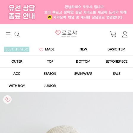
NEW
BASIC ITEM
BEST ITEM 50
MADE
OUTER
TOP
BOTTOM
SET/ONEPIECE
ACC
SEASON
SWIMWEAR
SALE
WITH BOY
JUNIOR