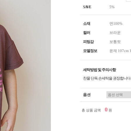
SAVE
5%
소재
면100%
컬러
브라운
피팅감
보통핏
모델정보
윤재 107cm 
세탁방법 및 주의사항
찬물 단독 손세탁을 권장합니다.
옵션
0
총 상품 금액
원