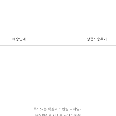
배송안내
상품사용후기
무드있는 색감과 프린팅 디테일이
매력적인 티셔츠를 소개할게요!