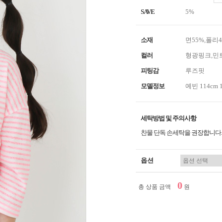
SAVE
5%
소재
면55%,폴리4
컬러
형광핑크,민
피팅감
루즈핏
모델정보
예빈 114cm 
세탁방법 및 주의사항
찬물 단독 손세탁을 권장합니다.
옵션
0
총 상품 금액
원