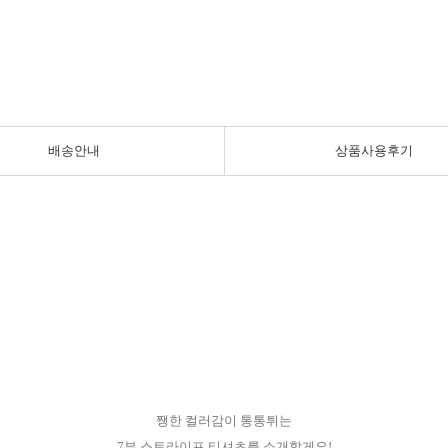
배송안내
상품사용후기
쨍한 컬러감이 통통튀는
7부 스트라이프 티셔츠를 소개할게요!