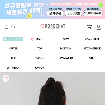
NEW
BASIC ITEM
BEST ITEM 50
MADE
OUTER
TOP
BOTTOM
SET/ONEPIECE
ACC
SEASON
SWIMWEAR
SALE
WITH BOY
JUNIOR