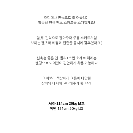
어디에나 만능으로 잘 어울리는
활동성 편한 팬츠 스커트를 소개할게요!
앞,뒤 핀턱으로 잡아주어 주름 스커트처럼
보이는 팬츠라 예쁨과 편함을 동시에 갖추었어요:)
신축성 좋은 면+폴리+스판 소재로 허리는
밴딩으로 되어있어 편안하게 착용 가능해요
아이보리 색상이라 여름에 다양한
상의와 매치해 코디해주기 좋아요!
서아 114cm 20kg M호
예빈 121cm 20kg L호