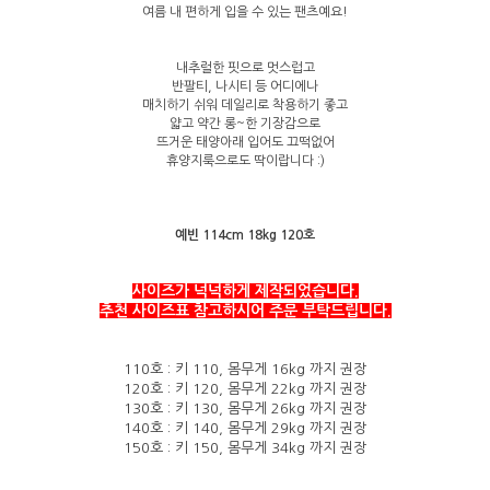
여름 내 편하게 입을 수 있는 팬츠예요!
내추럴한 핏으로 멋스럽고
반팔티, 나시티 등 어디에나
매치하기 쉬워 데일리로 착용하기 좋고
얇고 약간 롱~한 기장감으로
뜨거운 태양아래 입어도 끄떡없어
휴양지룩으로도 딱이랍니다 :)
예빈 114cm 18kg 120호
사이즈가 넉넉하게 제작되었습니다.
추천 사이즈표 참고하시어 주문 부탁드립니다.
110호 : 키 110, 몸무게 16kg 까지 권장
120호 : 키 120, 몸무게 22kg
까지 권장
130호 : 키 130, 몸무게 26kg 까지 권장
140호 : 키 140, 몸무게 29kg 까지 권장
150호 : 키 150, 몸무게 34kg 까지 권장