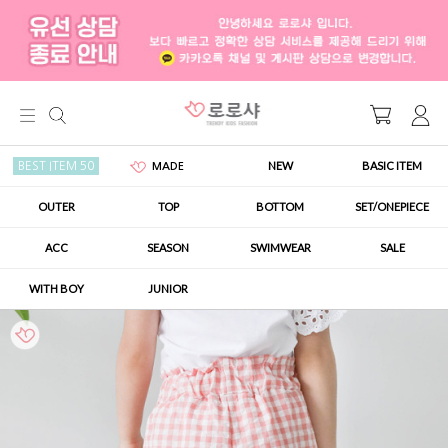
NEW
BASIC ITEM
BEST ITEM 50
MADE
OUTER
TOP
BOTTOM
SET/ONEPIECE
ACC
SEASON
SWIMWEAR
SALE
WITH BOY
JUNIOR