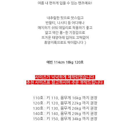
여름 내 편하게 입을 수 있는 팬츠예요!
내추럴한 핏으로 멋스럽고
반팔티, 나시티 등 어디에나
매치하기 쉬워 데일리로 착용하기 좋고
얇고 약간 롱~한 기장감으로
뜨거운 태양아래 입어도 끄떡없어
휴양지룩으로도 딱이랍니다 :)
예빈 114cm 18kg 120호
사이즈가 넉넉하게 제작되었습니다.
추천 사이즈표 참고하시어 주문 부탁드립니다.
110호 : 키 110, 몸무게 16kg 까지 권장
120호 : 키 120, 몸무게 22kg
까지 권장
130호 : 키 130, 몸무게 26kg 까지 권장
140호 : 키 140, 몸무게 29kg 까지 권장
150호 : 키 150, 몸무게 34kg 까지 권장