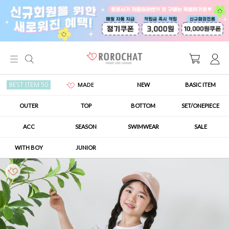
NEW
BASIC ITEM
BEST ITEM 50
MADE
OUTER
TOP
BOTTOM
SET/ONEPIECE
ACC
SEASON
SWIMWEAR
SALE
WITH BOY
JUNIOR