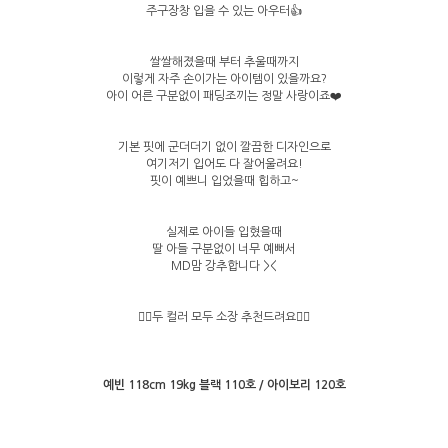
주구장창 입을 수 있는 아우터👍
쌀쌀해졌을때 부터 추울때까지
이렇게 자주 손이가는 아이템이 있을까요?
아이 어른 구분없이 패딩조끼는 정말 사랑이죠❤️
기본 핏에 군더더기 없이 깔끔한 디자인으로
여기저기 입어도 다 잘어울려요!
핏이 예쁘니 입었을때 힙하고~
실제로 아이들 입혔을때
딸 아들 구분없이 너무 예뻐서
MD맘 강추합니다 ><
🙆‍♀️두 컬러 모두 소장 추천드려요🙆‍♀️
예빈 118cm 19kg 블랙 110호 / 아이보리 120호