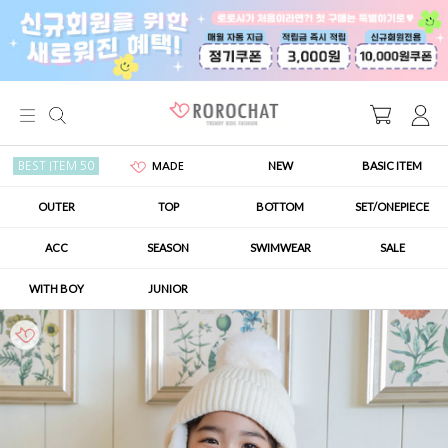
NEW
BASIC ITEM
BEST ITEM 50
MADE
OUTER
TOP
BOTTOM
SET/ONEPIECE
ACC
SEASON
SWIMWEAR
SALE
WITH BOY
JUNIOR