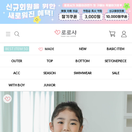
NEW
BASIC ITEM
BEST ITEM 50
MADE
OUTER
TOP
BOTTOM
SET/ONEPIECE
ACC
SEASON
SWIMWEAR
SALE
WITH BOY
JUNIOR