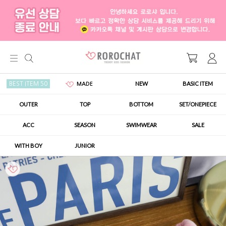
NEW
BASIC ITEM
BEST ITEM 50
MADE
OUTER
TOP
BOTTOM
SET/ONEPIECE
ACC
SEASON
SWIMWEAR
SALE
WITH BOY
JUNIOR