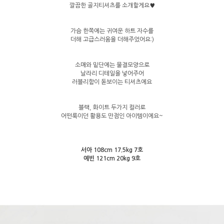
깔끔한 골지티셔츠를 소개할게요♥
가슴 한쪽에는 귀여운 하트 자수를
더해 고급스러움을 더해주었어요:)
소매와 밑단에는 물결모양으로
날라리 디테일을 넣어주어
러블리함이 돋보이는 티셔츠에요
블랙, 화이트 두가지 컬러로
어떤룩이던 활용도 만점인 아이템이에요~
서아 108cm 17.5kg 7호
예빈 121cm 20kg 9호