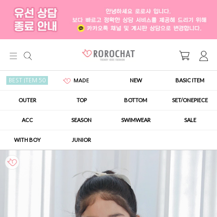
NEW
BASIC ITEM
BEST ITEM 50
MADE
OUTER
TOP
BOTTOM
SET/ONEPIECE
ACC
SEASON
SWIMWEAR
SALE
WITH BOY
JUNIOR