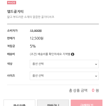
앨드골지티
얇고 부드러운 소재의 깔끔한 골지티셔츠
소비자가
13,900원
12,500
원
판매가
5%
적립금
배송비
(조건)
배송비를 확인하세요
지역별
색상
사이즈
0
총 상품 금액
원
구매하기
관심상품
장바구니