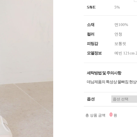
SAVE
5%
소재
면100%
컬러
연청
피팅감
보통핏
모델정보
예빈 121cm 
세탁방법 및 주의사항
데님제품의 특성상 물빠짐 현상이
옵션
0
총 상품 금액
원