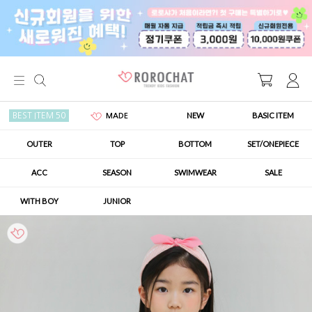
NEW
BASIC ITEM
BEST ITEM 50
MADE
OUTER
TOP
BOTTOM
SET/ONEPIECE
ACC
SEASON
SWIMWEAR
SALE
WITH BOY
JUNIOR