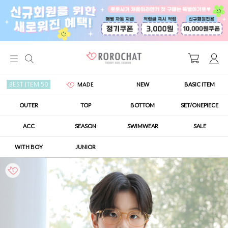
NEW
BASIC ITEM
BEST ITEM 50
MADE
OUTER
TOP
BOTTOM
SET/ONEPIECE
ACC
SEASON
SWIMWEAR
SALE
WITH BOY
JUNIOR