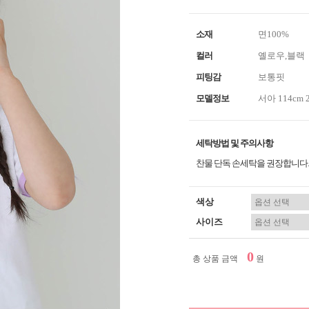
소재
면100%
컬러
옐로우,블랙
피팅감
보통핏
모델정보
서아 114cm 
세탁방법 및 주의사항
찬물 단독 손세탁을 권장합니다.
색상
사이즈
0
총 상품 금액
원