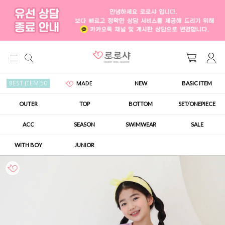
NEW
BASIC ITEM
BEST ITEM 50
MADE
OUTER
TOP
BOTTOM
SET/ONEPIECE
ACC
SEASON
SWIMWEAR
SALE
WITH BOY
JUNIOR