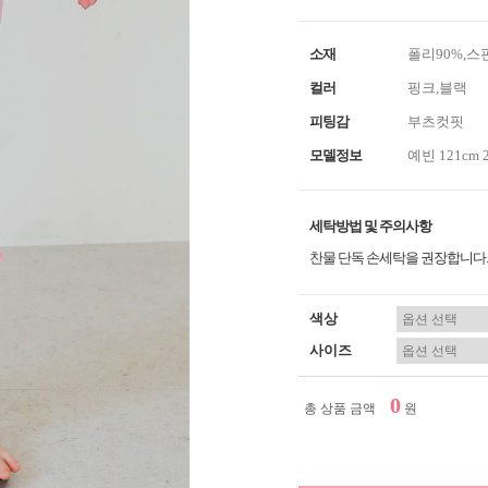
소재
폴리90%,스
컬러
핑크,블랙
피팅감
부츠컷핏
모델정보
예빈 121cm 
세탁방법 및 주의사항
찬물 단독 손세탁을 권장합니다.
색상
사이즈
0
총 상품 금액
원