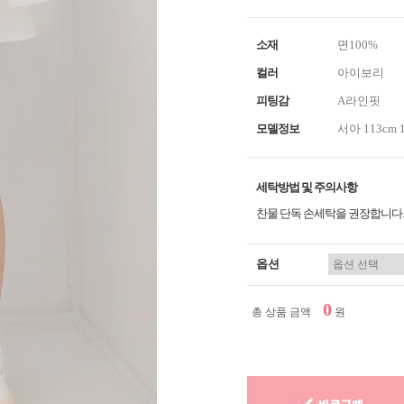
소재
면100%
컬러
아이보리
피팅감
A라인핏
모델정보
서아 113cm 
세탁방법 및 주의사항
찬물 단독 손세탁을 권장합니다.
옵션
0
총 상품 금액
원