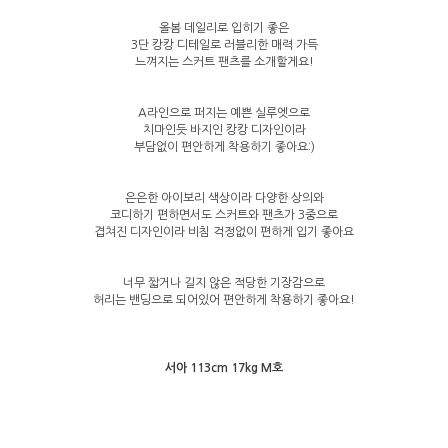
올봄 데일리로 입히기 좋은
3단 캉캉 디테일로 러블리한 매력 가득
느껴지는 스커트 팬츠를 소개할게요!
A라인으로 퍼지는 예쁜 실루엣으로
치마인듯 바지인 캉캉 디자인이라
부담없이 편안하게 착용하기 좋아요:)
은은한 아이보리 색상이라 다양한 상의와
코디하기 편하면서도 스커트와 팬츠가 3중으로
겹쳐진 디자인이라 비침 걱정없이 편하게 입기 좋아요
너무 짧거나 길지 않은 적당한 기장감으로
허리는 밴딩으로 되어있어 편안하게 착용하기 좋아요!
서아 113cm 17kg M호