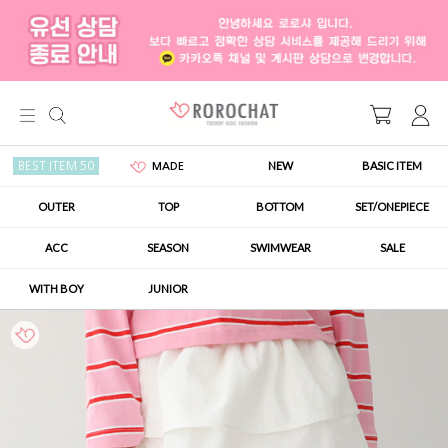
NEW
BASIC ITEM
BEST ITEM 50
MADE
OUTER
TOP
BOTTOM
SET/ONEPIECE
ACC
SEASON
SWIMWEAR
SALE
WITH BOY
JUNIOR