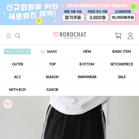
NEW
BASIC ITEM
BEST ITEM 50
MADE
OUTER
TOP
BOTTOM
SET/ONEPIECE
ACC
SEASON
SWIMWEAR
SALE
WITH BOY
JUNIOR