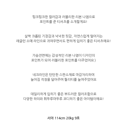
핑크핑크한 컬러감과 러블리한 리본 나염으로
포인트를 준 티셔츠를 소개할게요!
살짝 크롭된 기장감과 넉넉한 핏감, 자연스럽게 떨어지는
래글런 소매 라인으로 귀여우면서도 편하게 입히기 좋은 티셔츠에요!
가슴전면에는 감성적인 리본 나염이 디자인의
포인트가 되어 러블리한 포인트를 더주었어요:)
네크라인은 탄탄한 스판소재로 마감처리하여
늘어짐 걱정을 덜어주며 퀄리티를 높여주었어요
데일리하게 입히기 좋은 부드러운 컬러조합으로
다양한 하의와 휘뚜루마뚜루 코디하기 좋은 아이템이에요!
서아 114cm 20kg 9호