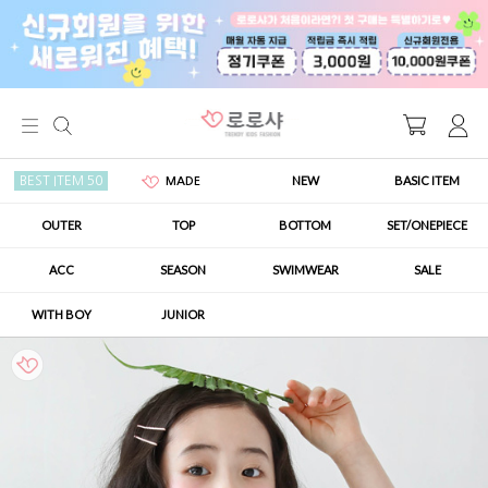
NEW
BASIC ITEM
BEST ITEM 50
MADE
OUTER
TOP
BOTTOM
SET/ONEPIECE
ACC
SEASON
SWIMWEAR
SALE
WITH BOY
JUNIOR