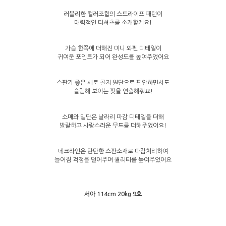
러블리한 컬러조합의 스트라이프 패턴이
매력적인 티셔츠를 소개할게요!
가슴 한쪽에 더해진 미니 와펜 디테일이
귀여운 포인트가 되어 완성도를 높여주었어요
스판기 좋은 세로 골지 원단으로 편안하면서도
슬림해 보이는 핏을 연출해줘요!
소매와 밑단은 날라리 마감 디테일을 더해
발랄하고 사랑스러운 무드를 더해주었어요!
네크라인은 탄탄한 스판소재로 마감처리하여
늘어짐 걱정을 덜어주며 퀄리티를 높여주었어요
서아 114cm 20kg 9호