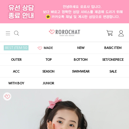
NEW
BASIC ITEM
BEST ITEM 50
MADE
OUTER
TOP
BOTTOM
SET/ONEPIECE
ACC
SEASON
SWIMWEAR
SALE
WITH BOY
JUNIOR