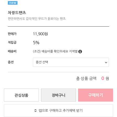
차랑드팬츠
편안하면서도 감각적인 무드가 돋보이는 팬츠
11,900
원
판매가
5%
적립금
배송비
(조건)
배송비를 확인하세요
지역별
옵션
0
총 상품 금액
원
구매하기
관심상품
장바구니
앱으로 구매하고 추가혜택 받기