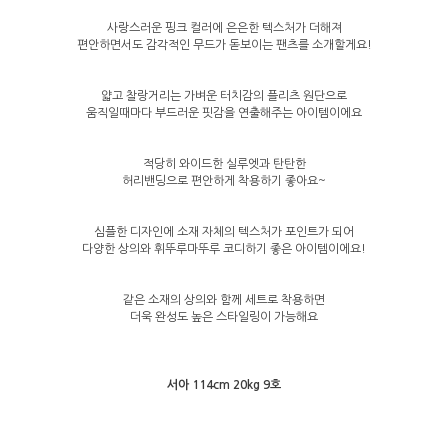
사랑스러운 핑크 컬러에 은은한 텍스처가 더해져
편안하면서도 감각적인 무드가 돋보이는 팬츠를 소개할게요!
얇고 찰랑거리는 가벼운 터치감의 플리츠 원단으로
움직일때마다 부드러운 핏감을 연출해주는 아이템이에요
적당히 와이드한 실루엣과 탄탄한
허리밴딩으로 편안하게 착용하기 좋아요~
심플한 디자인에 소재 자체의 텍스처가 포인트가 되어
다양한 상의와 휘뚜루마뚜루 코디하기 좋은 아이템이에요!
같은 소재의 상의와 함께 세트로 착용하면
더욱 완성도 높은 스타일링이 가능해요
서아 114cm 20kg 9호