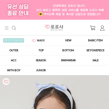
NEW
BASIC ITEM
BEST ITEM 50
MADE
OUTER
TOP
BOTTOM
SET/ONEPIECE
ACC
SEASON
SWIMWEAR
SALE
WITH BOY
JUNIOR