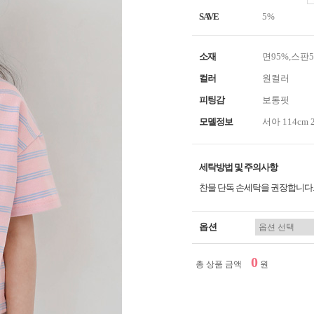
SAVE
5%
소재
면95%,스판
컬러
원컬러
피팅감
보통핏
모델정보
서아 114cm 
세탁방법 및 주의사항
찬물 단독 손세탁을 권장합니다.
옵션
0
총 상품 금액
원