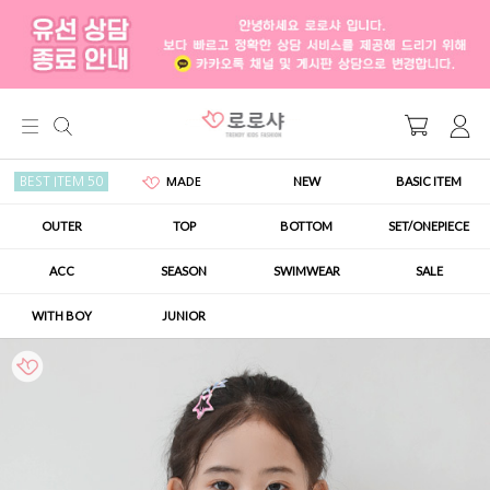
NEW
BASIC ITEM
BEST ITEM 50
MADE
OUTER
TOP
BOTTOM
SET/ONEPIECE
ACC
SEASON
SWIMWEAR
SALE
WITH BOY
JUNIOR