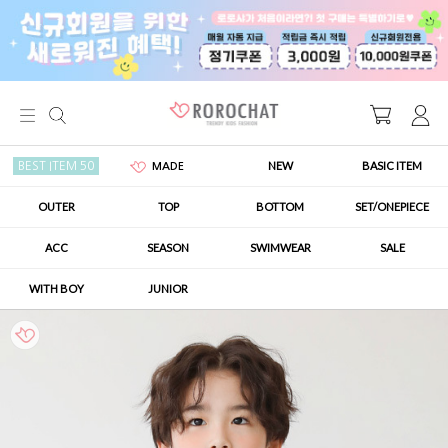
NEW
BASIC ITEM
BEST ITEM 50
MADE
OUTER
TOP
BOTTOM
SET/ONEPIECE
ACC
SEASON
SWIMWEAR
SALE
WITH BOY
JUNIOR