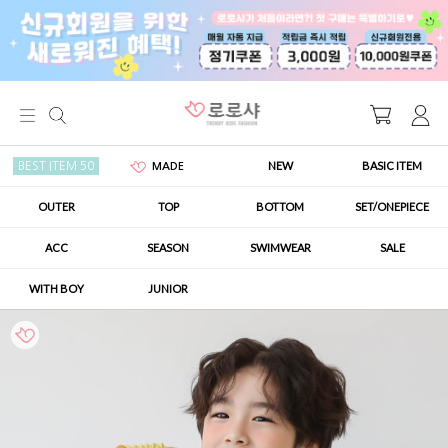
NEW
BASIC ITEM
BEST ITEM 50
MADE
OUTER
TOP
BOTTOM
SET/ONEPIECE
ACC
SEASON
SWIMWEAR
SALE
WITH BOY
JUNIOR