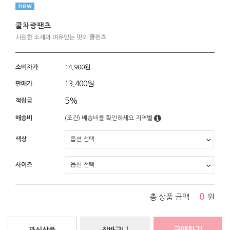
쿨차랑팬츠
시원한 소재와 여유있는 핏의 쿨팬츠
소비자가
14,900원
13,400
원
판매가
5%
적립금
배송비
(조건)
배송비를 확인하세요
지역별
색상
사이즈
0
총 상품 금액
원
구매하기
관심상품
장바구니