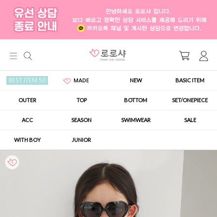
NEW
BASIC ITEM
BEST ITEM 50
MADE
OUTER
TOP
BOTTOM
SET/ONEPIECE
ACC
SEASON
SWIMWEAR
SALE
WITH BOY
JUNIOR