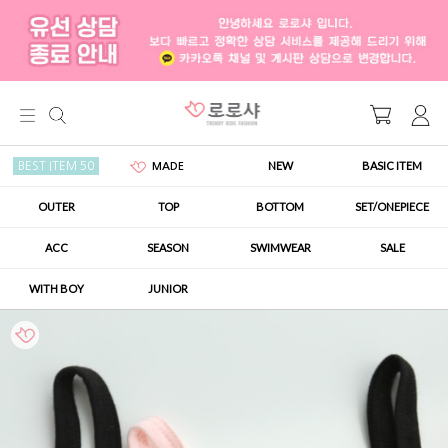
NEW
BASIC ITEM
BEST ITEM 50
MADE
OUTER
TOP
BOTTOM
SET/ONEPIECE
ACC
SEASON
SWIMWEAR
SALE
WITH BOY
JUNIOR