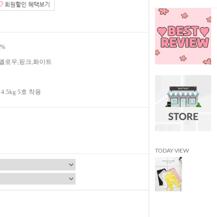
8%
,옐로우,핑크,화이트
14.5kg 5호 착용
TODAY VIEW