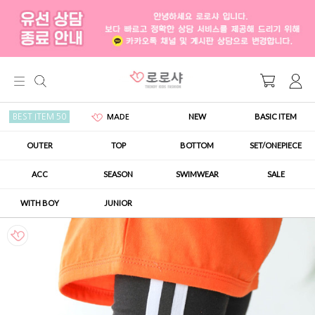
NEW
BASIC ITEM
BEST ITEM 50
MADE
OUTER
TOP
BOTTOM
SET/ONEPIECE
ACC
SEASON
SWIMWEAR
SALE
WITH BOY
JUNIOR