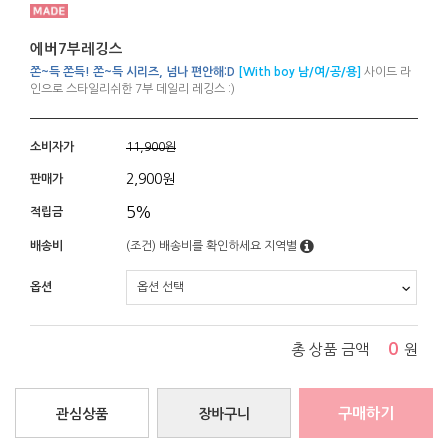
에버7부레깅스
쫀~득 쫀득! 쫀~득 시리즈, 넘나 편안해:D
[With boy 남/여/공/용]
사이드 라
인으로 스타일리쉬한 7부 데일리 레깅스 :)
소비자가
11,900원
2,900
원
판매가
5%
적립금
배송비
(조건)
배송비를 확인하세요
지역별
옵션
0
총 상품 금액
원
구매하기
관심상품
장바구니