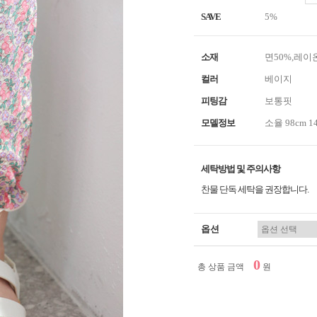
SAVE
5%
소재
면50%,레이
컬러
베이지
피팅감
보통핏
모델정보
소율 98cm 1
세탁방법 및 주의사항
찬물 단독 세탁을 권장합니다.
옵션
0
총 상품 금액
원