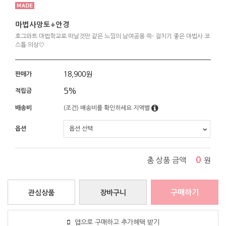
마법사망토+안경
호그와트 마법학교로 떠날것만 같은 느낌의 남여공용 쓱- 걸치기 좋은 마법사 코
스튬 의상♡
18,900
원
판매가
5%
적립금
배송비
(조건)
배송비를 확인하세요
지역별
옵션
0
총 상품 금액
원
구매하기
관심상품
장바구니
앱으로 구매하고 추가혜택 받기