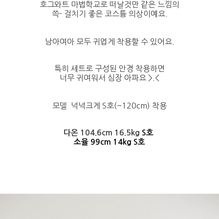
호그와트 마법학교로 떠날것만 같은 느낌의
쓱- 걸치기 좋은 코스튬 의상이예요.
남아여아 모두 귀엽게 착용할 수 있어요.
특히 세트로 구성된 안경 착용하면
너무 귀여워서 심장 아파요 >.<
모델 넉넉크게 S호(~120cm) 착용
다온 104.6cm 16.5kg
S호
소율 99cm 14kg S호