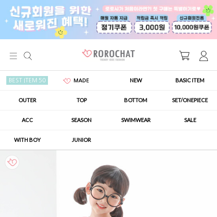
NEW
BASIC ITEM
BEST ITEM 50
MADE
OUTER
TOP
BOTTOM
SET/ONEPIECE
ACC
SEASON
SWIMWEAR
SALE
WITH BOY
JUNIOR