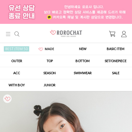
NEW
BASIC ITEM
BEST ITEM 50
MADE
OUTER
TOP
BOTTOM
SET/ONEPIECE
ACC
SEASON
SWIMWEAR
SALE
WITH BOY
JUNIOR