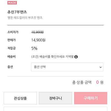
츄린7부팬츠
쨍한 레드컬러의 부츠컷 팬츠
소비자가
18,900원
14,900
원
판매가
5%
적립금
배송비
(조건)
배송비를 확인하세요
지역별
옵션
0
총 상품 금액
원
구매하기
관심상품
장바구니