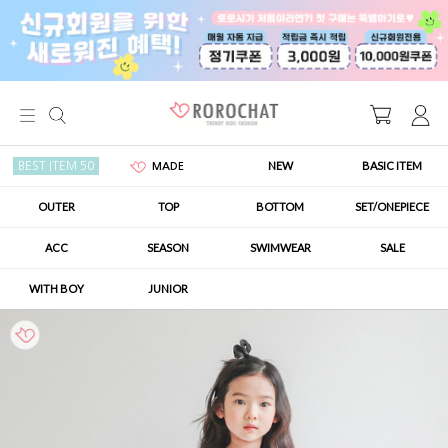
NEW
BASIC ITEM
BEST ITEM 50
MADE
OUTER
TOP
BOTTOM
SET/ONEPIECE
ACC
SEASON
SWIMWEAR
SALE
WITH BOY
JUNIOR