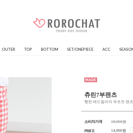
OUTER
TOP
BOTTOM
SET/ONEPIECE
ACC
SEASO
츄린7부팬츠
쨍한 레드컬러의 부츠컷 팬
소비자가격
18,900원
14,900원
PRICE