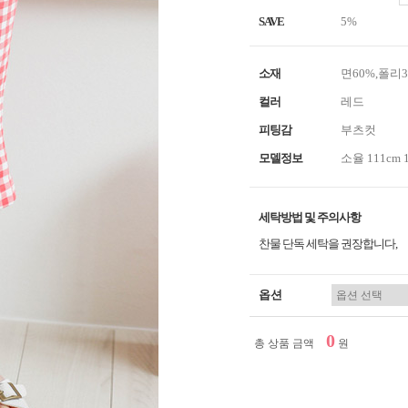
SAVE
5%
소재
면60%,폴리
컬러
레드
피팅감
부츠컷
모델정보
소율 111cm 
세탁방법 및 주의사항
찬물 단독 세탁을 권장합니다,
옵션
0
총 상품 금액
원