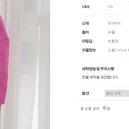
SAVE
5%
소재
면100%
컬러
퍼플
피팅감
보통핏
모델정보
소율 115cm 
세탁방법 및 주의사항
찬물 세탁을 권장합니다.
옵션
0
총 상품 금액
원