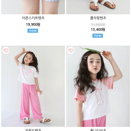
러픈스커트팬츠
쿨차랑팬츠
19,900원
14,900원
13,400원
차랑드팬츠
론니티셔츠