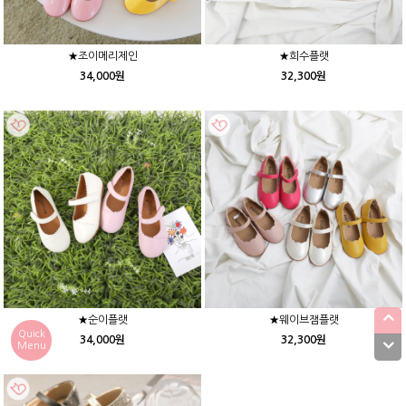
★조이메리제인
★희수플랫
34,000원
32,300원
★순이플랫
★웨이브잼플랫
Quick
34,000원
32,300원
Menu