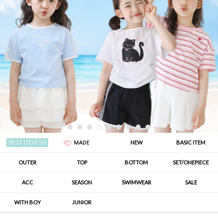
NEW
BASIC ITEM
BEST ITEM 50
MADE
OUTER
TOP
BOTTOM
SET/ONEPIECE
ACC
SEASON
SWIMWEAR
SALE
WITH BOY
JUNIOR