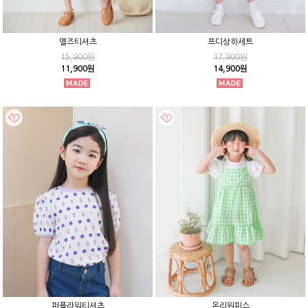
멜즈티셔츠
프디상하세트
15,900원
17,900원
11,900원
14,900원
퍼플라워티셔츠
온리원피스