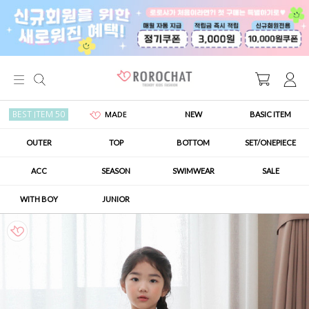
NEW
BASIC ITEM
BEST ITEM 50
MADE
OUTER
TOP
BOTTOM
SET/ONEPIECE
ACC
SEASON
SWIMWEAR
SALE
WITH BOY
JUNIOR