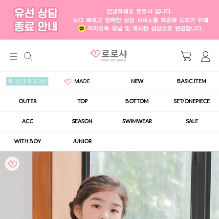
NEW
BASIC ITEM
BEST ITEM 50
MADE
OUTER
TOP
BOTTOM
SET/ONEPIECE
ACC
SEASON
SWIMWEAR
SALE
WITH BOY
JUNIOR