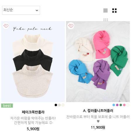
A. 컬러풀니트머플러
페이크목반폴라
찬바람으로 부터 목을 보호해 줄 니트 머플러
차가운 바람을 막아주는 반폴라!
♥
간편하게 탈착 가능해요 :D
11,900원
5,900원