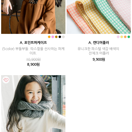
A. 포인트퍼케이프
A. 캔디머플러
(5color) 부들부들. 따스함을 선사하는 퍼케
유니크한 파스텔 색감 배색의
이프.
잔체크 머플러
10,900원
9,900원
8,900원