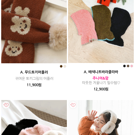
A. 배색니트바라클라바
A. 무드토끼머플러
주니어&맘
귀여운 토끼그림의 머플러
따뜻한 겨울나기 필수템♡
11,900원
12,900원