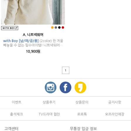
A. 니트넥워머
with Boy [남/여/공/용]
(2color) 한 겨울
빼놓을 수 없는 필수아이템! 니트넥워머에
요.
10,900원
1
이벤트
상품후기
상품문의
공지사항
출석체크
TV드라마 협찬
로로톡
오프라인매장
고객센터
무통장 입금 정보