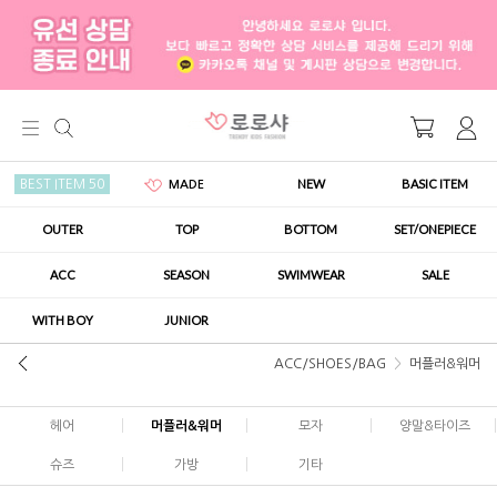
NEW
BASIC ITEM
BEST ITEM 50
MADE
OUTER
TOP
BOTTOM
SET/ONEPIECE
ACC
SEASON
SWIMWEAR
SALE
WITH BOY
JUNIOR
ACC/SHOES/BAG
머플러&워머
헤어
머플러&워머
모자
양말&타이즈
슈즈
가방
기타