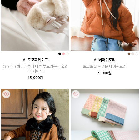
A. 로코퍼케이프
A. 베어귀도리
(3color) 퀄리티부터 다른 부드러운 감촉의
뽀글뽀글 귀여운 베어귀도리
퍼 케이프
9,900원
15,900원