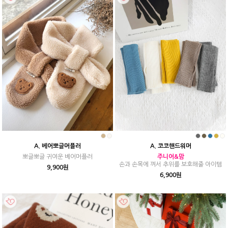
A. 베어뽀글머플러
A. 코코핸드워머
뽀글뽀글 귀여운 베어머플러
주니어&맘
손과 손목에 껴서 추위를 보호해줄 아이템
9,900원
6,900원