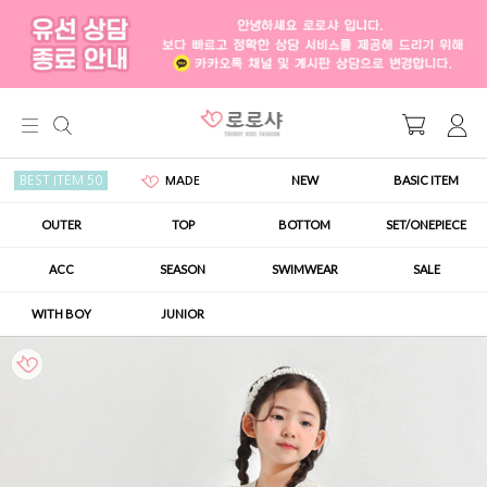
NEW
BASIC ITEM
BEST ITEM 50
MADE
OUTER
TOP
BOTTOM
SET/ONEPIECE
ACC
SEASON
SWIMWEAR
SALE
WITH BOY
JUNIOR