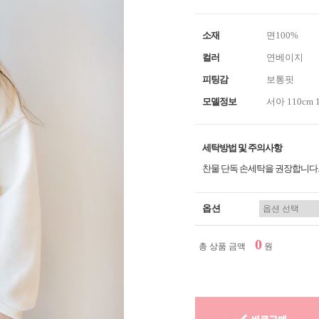
소재
면100%
컬러
연베이지
피팅감
보통핏
모델정보
서아 110cm 
세탁방법 및 주의사항
찬물 단독 손세탁을 권장합니다.
옵션
0
총 상품 금액
원