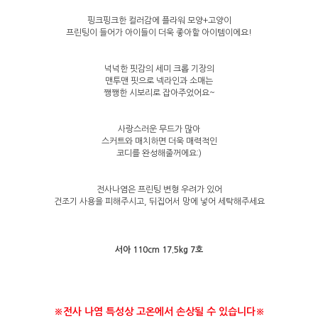
핑크핑크한 컬러감에 플라워 모양+고양이
프린팅이 들어가 아이들이 더욱 좋아할 아이템이에요!
넉넉한 핏감의 세미 크롭 기장의
맨투맨 핏으로 넥라인과 소매는
쨍쨍한 시보리로 잡아주었어요~
사랑스러운 무드가 많아
스커트와 매치하면 더욱 매력적인
코디를 완성해줄꺼에요:)
전사나염은 프린팅 변형 우려가 있어
건조기 사용을 피해주시고, 뒤집어서 망에 넣어 세탁해주세요
서아 110cm 17.5kg 7호
※전사 나염 특성상 고온에서 손상될 수 있습니다
※