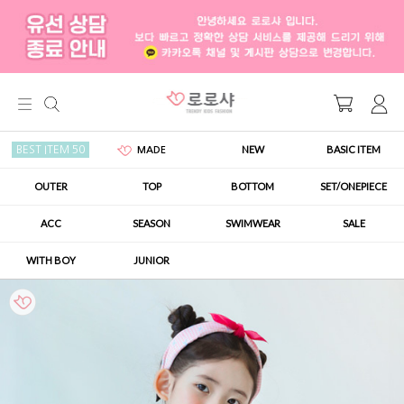
NEW
BASIC ITEM
BEST ITEM 50
MADE
OUTER
TOP
BOTTOM
SET/ONEPIECE
ACC
SEASON
SWIMWEAR
SALE
WITH BOY
JUNIOR