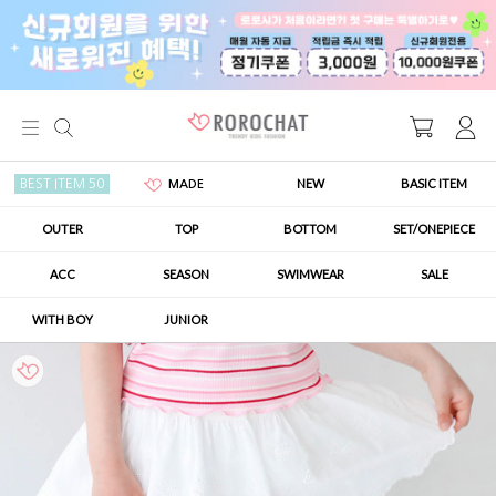
NEW
BASIC ITEM
BEST ITEM 50
MADE
OUTER
TOP
BOTTOM
SET/ONEPIECE
ACC
SEASON
SWIMWEAR
SALE
WITH BOY
JUNIOR