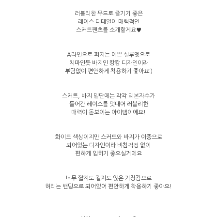
러블리한 무드로 즐기기 좋은
레이스 디테일이 매력적인
스커트팬츠를 소개할게요♥
A라인으로 퍼지는 예쁜 실루엣으로
치마인듯 바지인 캉캉 디자인이라
부담없이 편안하게 착용하기 좋아요:)
스커트, 바지 밑단에는 각각 리본자수가
들어간 레이스를 덧대어 러블리한
매력이 돋보이는 아이템이에요!
화이트 색상이지만 스커트와 바지가 이중으로
되어있는 디자인이라 비침걱정 없이
편하게 입히기 좋으실거에요
너무 짧지도 길지도 않은 기장감으로
허리는 밴딩으로 되어있어 편안하게 착용하기 좋아요!